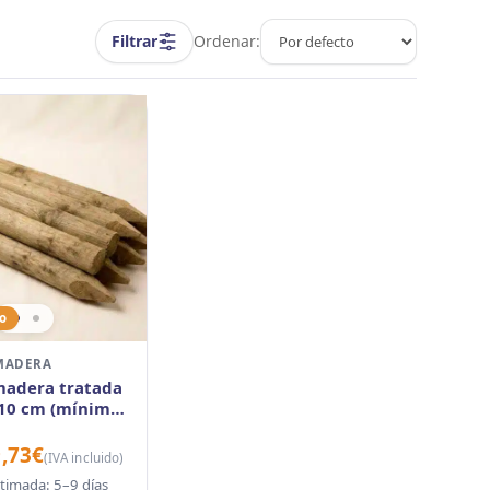
Filtrar
Ordenar:
o
 MADERA
madera tratada
 10 cm (mínimo
es)
9,73
€
(IVA incluido)
timada: 5–9 días