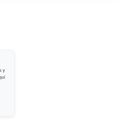
s y
quí