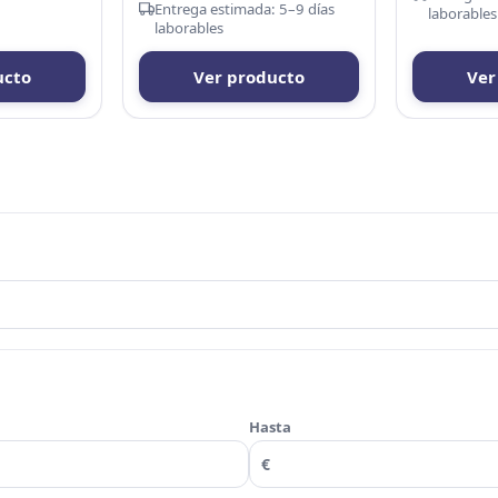
Entrega estimada: 5–9 días
laborables
laborables
ucto
Ver producto
Ver
Hasta
€