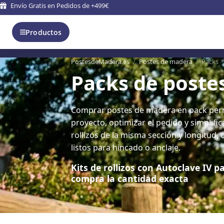
Envío Gratis en Pedidos de +499€
Productos
PostesdeMadera.es
/
Postes de madera
/
Packs
Packs de poste
Comprar postes de madera en pack permi
proyecto, optimizar el pedido y simplific
rollizos de la misma sección y longitud, 
listos para hincado o anclaje.
Kits de rollizos con Autoclave IV pa
compra la cantidad exacta