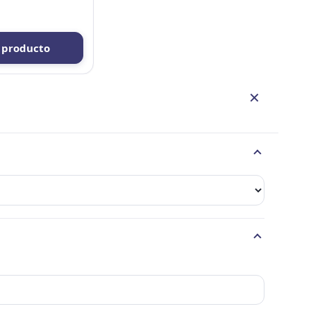
 producto
✕