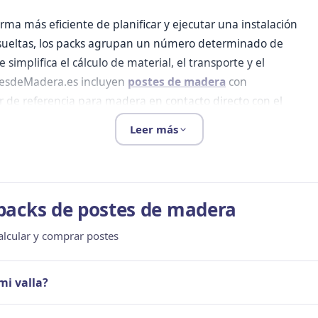
orma más eficiente de planificar y ejecutar una instalación
s sueltas, los packs agrupan un número determinado de
 simplifica el cálculo de material, el transporte y el
stesdeMadera.es incluyen
postes de madera
con
ar de referencia para madera en contacto directo con el
Leer más
o? Cómo calcularlo antes de
packs de postes de madera
s: el perímetro total a cubrir, la separación entre postes y
 y cambios de dirección.
lcular y comprar postes
mi valla?
aración entre postes) + 1
entre postes + 1. A ese resultado añade un poste por cada esqui