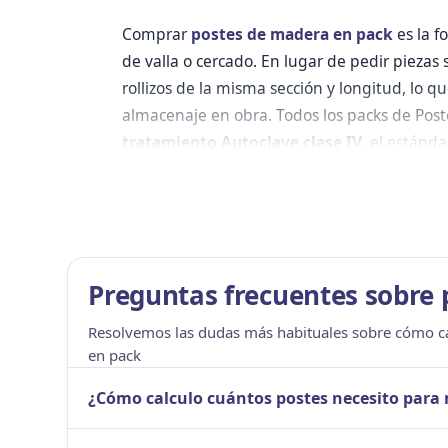
Comprar
postes de madera en pack
es la f
de valla o cercado. En lugar de pedir pieza
rollizos de la misma sección y longitud, lo que
almacenaje en obra. Todos los packs de Po
tratamiento Autoclave clase IV
, el estánd
suelo.
¿Cuántos postes necesit
pedir
Preguntas frecuentes sobre 
El número de postes depende de tres variable
los postes adicionales en esquinas, portones
Resolvemos las dudas más habituales sobre cómo ca
en pack
La fórmula básica para tramos rectos es:
¿Cómo calculo cuántos postes necesito para 
Número de postes = (metros lineales ÷ sep
La fórmula básica es: metros lineales ÷ separación 