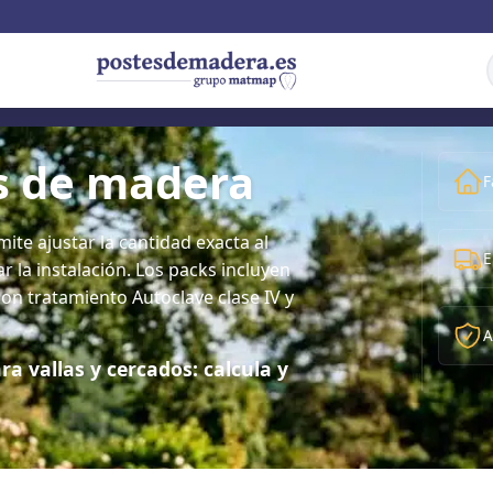
s de madera
F
te ajustar la cantidad exacta al
E
ar la instalación. Los packs incluyen
con tratamiento Autoclave clase IV y
A
ra vallas y cercados: calcula y