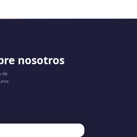
bre nosotros
s de
uros