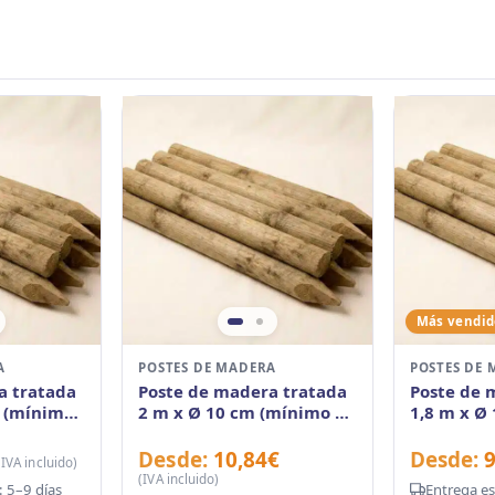
Más vendid
A
POSTES DE MADERA
POSTES DE
a tratada
Poste de madera tratada
Poste de 
m (mínimo
2 m x Ø 10 cm (mínimo 90
1,8 m x Ø
unidades)
90 unidad
Desde:
10,84
€
Desde:
(IVA incluido)
(IVA incluido)
 5–9 días
Entrega es