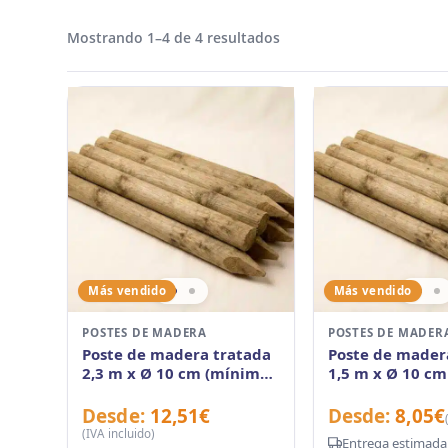
Mostrando 1–4 de 4 resultados
Más vendido
Más vendido
POSTES DE MADERA
POSTES DE MADER
Poste de madera tratada
Poste de mader
2,3 m x Ø 10 cm (mínimo
1,5 m x Ø 10 c
90 unidades)
90 unidades)
Desde:
12,51
€
Desde:
8,05
€
(IVA incluido)
Entrega estimada: