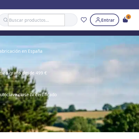
Search
0
Entrar
abricación en España
nvío gratis desde 499 €
utoclave clase IV certificado