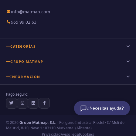
info@matmap.com
965 99 02 63
CATEGORÍAS
Postes de madera
GRUPO MATMAP
Postes de madera redondos
INFORMACIÓN
Postes para cercados
Preguntas frecuentes
Postes de pino
Pago seguro:
Sobre nosotros
Postes para vallas
¿Necesitas ayuda?
Envío y devoluciones
Términos y condiciones
© 2026
Grupo Matmap, S.L.
· Polígono Industrial Riodel · C/ Molí de
Maurici, 8-10, Nave 1 · 03110 Mutxamel (Alicante)
Condiciones de contratación
Privacidad
Aviso legal
Cookies